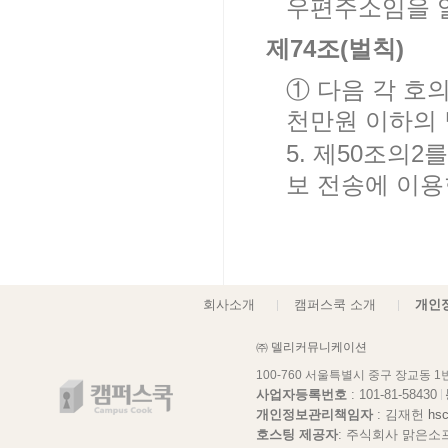
우편주소임을 알
제74조(벌칙)
① 다음 각 호
천만원 이하의 
5. 제50조의
보 전송에 이용
회사소개
캠퍼스쿡 소개
개인
㈜ 델리커뮤니케이션
100-760 서울특별시 중구 장교동 
사업자등록번호
: 101-81-58430
개인정보관리책임자
: 김재헌
hs
호스팅 제공자
: 주식회사 맑은소