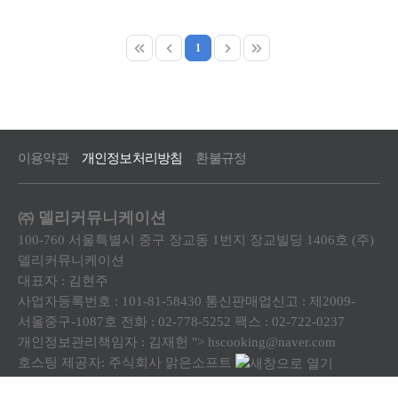
1
이용약관
개인정보처리방침
환불규정
㈜ 델리커뮤니케이션
100-760 서울특별시 중구 장교동 1번지 장교빌딩 1406호 (주)
델리커뮤니케이션
대표자
: 김현주
사업자등록번호
: 101-81-58430
통신판매업신고
: 제2009-
서울중구-1087호
전화
: 02-778-5252
팩스
: 02-722-0237
개인정보관리책임자
: 김재헌
">
hscooking@naver.com
호스팅 제공자
: 주식회사 맑은소프트
Copyright ⓒ
(주)델리커뮤니케이션
. All rights Reserved.