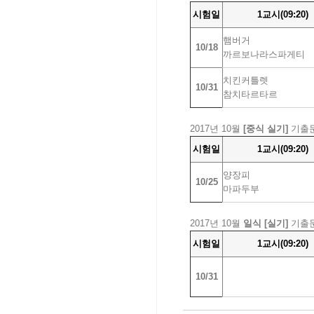
시험일
1교시(09:20)
햄버거
10/18
까르보나라스파게티
치킨커틀렛
10/31
참치타르타르
2017년 10월
[중식 실기]
기출
시험일
1교시(09:20)
양장피
10/25
마파두부
2017년 10월
일식 [실기]
기출
시험일
1교시(09:20)
10/31