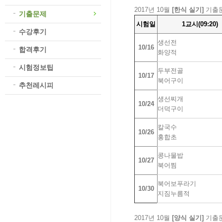
2017년 10월
[한식 실기]
기출
기출문제
시험일
1교시(09:20)
수강후기
생선전
10/16
합격후기
화양적
시험정보팁
두부전골
10/17
북어구이
추천레시피
생선찌개
10/24
더덕구이
칼국수
10/26
홍합초
콩나물밥
10/27
북어찜
북어보푸라기
10/30
지짐누름적
2017년 10월
[양식 실기]
기출