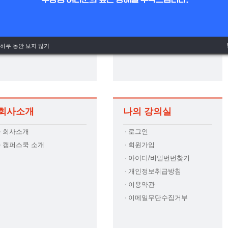
수강후기
합격후기
시험정보팁
추천레시피
하루 동안 보지 않기
회사소개
나의 강의실
회사소개
로그인
캠퍼스쿡 소개
회원가입
아이디/비밀번번찾기
개인정보취급방침
이용약관
이메일무단수집거부