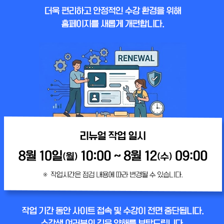
전체과정
조리기능사
조리기능사 이론
조리산업기사
제과제빵기능사 이론
조리기능장
한식조리기능사 실기
양식조리기능사 실기
일식조리기능사 실기
중식조리기능사 실기
강사소개
커뮤니티
고객센터
공지사항
자주하는 질문
시험일정
동영상문제해결
기출문제
상담하기