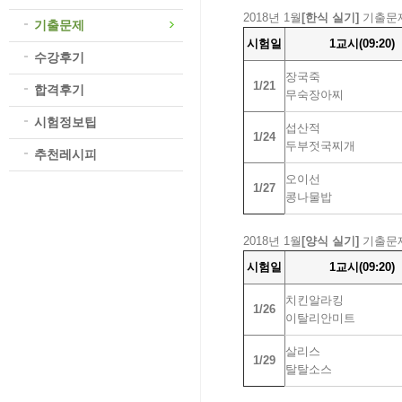
2018년 1월
[한식 실기]
기출문
기출문제
시험일
1교시(09:20)
수강후기
장국죽
1/21
합격후기
무숙장아찌
시험정보팁
섭산적
1/24
두부젓국찌개
추천레시피
오이선
1/27
콩나물밥
2018년 1월
[양식 실기]
기출문
시험일
1교시(09:20)
치킨알라킹
1/26
이탈리안미트
살리스
1/29
탈탈소스