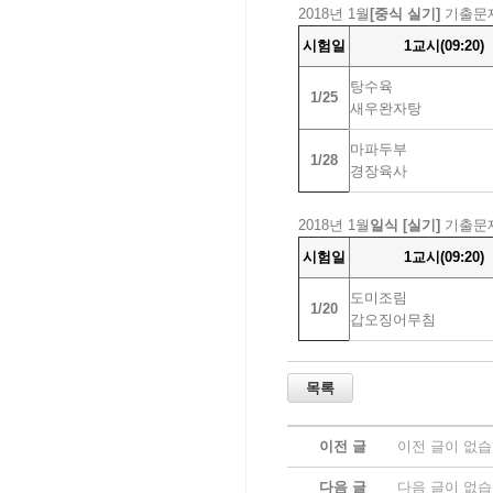
2018년 1월
[중식 실기]
기출문
시험일
1교시(09:20)
탕수육
1/25
새우완자탕
마파두부
1/28
경장육사
2018년 1월
일식 [실기]
기출문
시험일
1교시(09:20)
도미조림
1/20
갑오징어무침
이전 글
이전 글이 없습
다음 글
다음 글이 없습