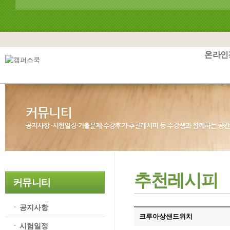
온라인
추천레시피
커뮤니티
공지사항
크루아상샌드위치
시험일정
기출문제
수강후기