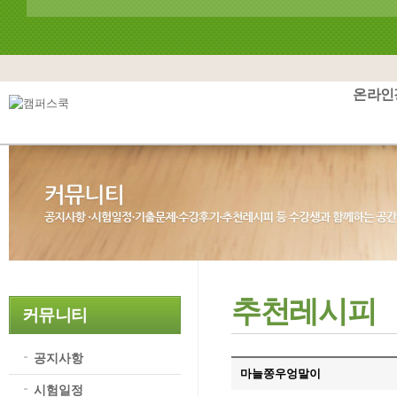
온라인
추천레시피
커뮤니티
공지사항
마늘쫑우엉말이
시험일정