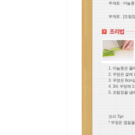
주재료 : 마늘쫑
부재료 : [조림장
1. 마늘쫑은 물
2. 우엉은 겉
3. 우엉은 8c
4. 3의 우엉에
5. 조림장을 냄
요리 Tip!
* 우엉은 껍질